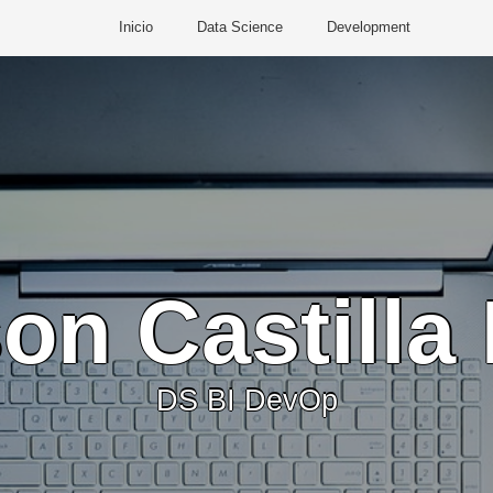
Inicio
Data Science
Development
on Castilla
DS BI DevOp