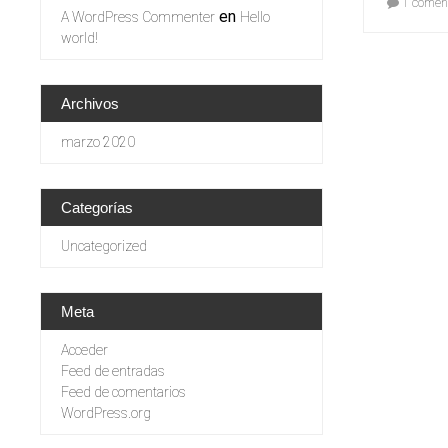
1 coment
en
A WordPress Commenter
Hello
world!
Archivos
marzo 2020
Categorías
Uncategorized
Meta
Acceder
Feed de entradas
Feed de comentarios
WordPress.org